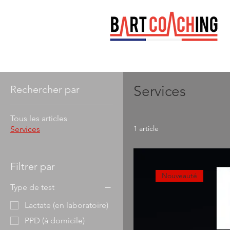
Accueil
Services
Services
Rechercher par
Tous les articles
1 article
Services
Filtrer par
Nouveauté
Type de test
Lactate (en laboratoire)
PPD (à domicile)